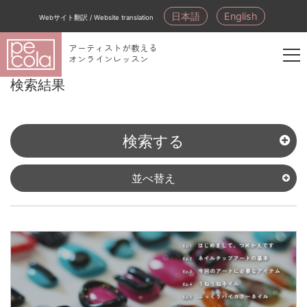
日本語
English
Webサイト翻訳 / Website translation
アーティストが教える
オンラインレッスン
新
検索結果
規
会
員
検索する
登
録
並べ替え