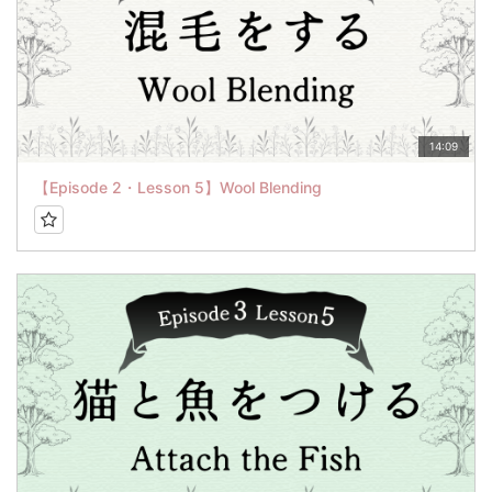
14:09
【Episode 2・Lesson 5】Wool Blending