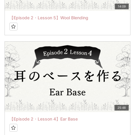
14:09
【Episode 2・Lesson 5】Wool Blending
25:48
【Episode 2・Lesson 4】Ear Base