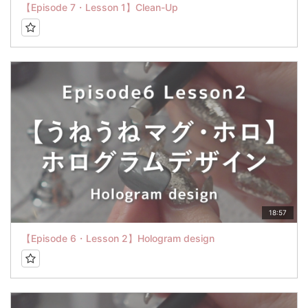
【Episode 7・Lesson 1】Clean-Up
18:57
【Episode 6・Lesson 2】Hologram design