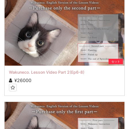
セット
Wakuneco. Lesson Video Part 2(Ep6-8)
¥26000