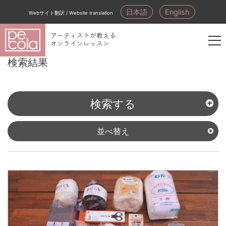
日本語
English
Webサイト翻訳 / Website translation
アーティストが教える
オンラインレッスン
新
検索結果
規
会
員
検索する
登
録
並べ替え