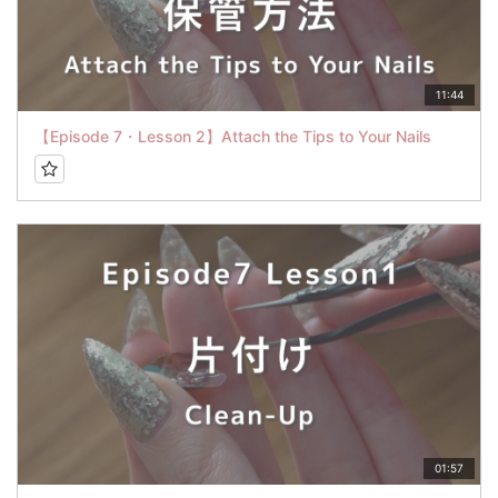
11:44
【Episode 7・Lesson 2】Attach the Tips to Your Nails
01:57