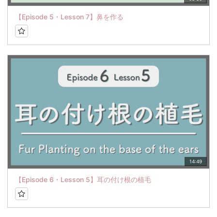
【Episode 5・Lesson 7】鼻を作る
14:49
【Episode 6・Lesson 5】耳の付け根の植毛