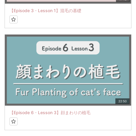
【Episode 3・Lesson 1】混毛の基礎
22:50
【Episode 6・Lesson 3】顔まわりの植毛