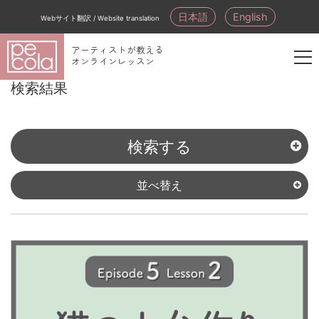
日本語
English
Webサイト翻訳 / Website translation
アーティストが教える
オンラインレッスン
新
検索結果
規
会
員
検索する
登
録
並べ替え