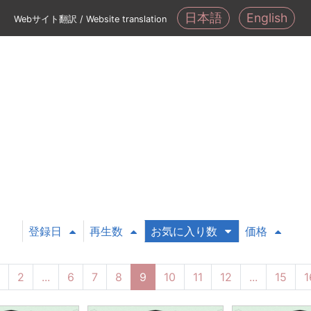
日本語
English
Webサイト翻訳 / Website translation
登録日
再生数
お気に入り数
価格
2
...
6
7
8
9
10
11
12
...
15
1