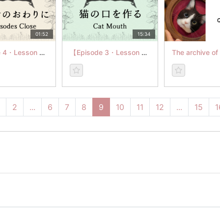
01:52
15:34
【Episode 4・Lesson 2】レッスンのおわりに
【Episode 3・Lesson 6】Cat Mouth
2
...
6
7
8
9
10
11
12
...
15
1