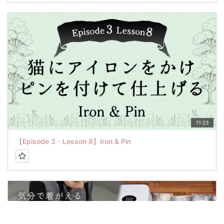
11:23
【Episode 3・Lesson 8】Iron & Pin