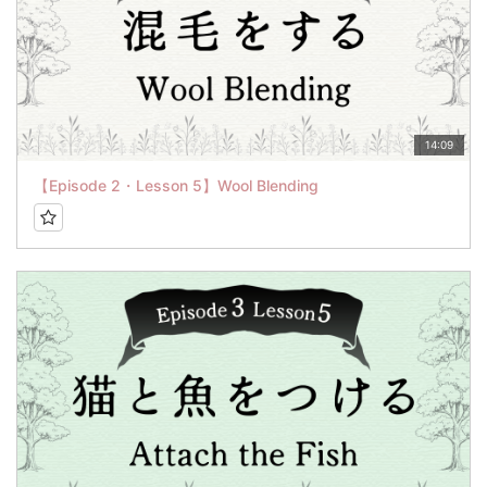
14:09
【Episode 2・Lesson 5】Wool Blending