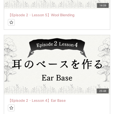
14:09
【Episode 2・Lesson 5】Wool Blending
25:48
【Episode 2・Lesson 4】Ear Base