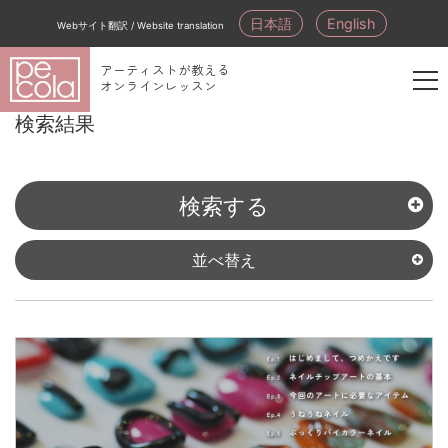
日本語
English
Webサイト翻訳 / Website translation
アーティストが教える
オンラインレッスン
新
検索結果
規
会
員
検索する
登
録
並べ替え